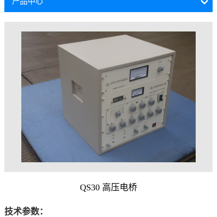
产品中心
QS30 高压电桥
技术参数：