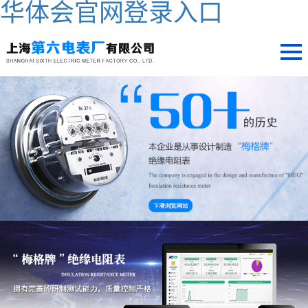
华体会官网登录入口