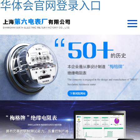
华体会官网登录入口