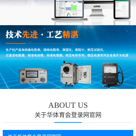
ABOUT US
关于华体育会登录网官网