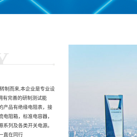
Y
转制而来,本企业是专业设
。拥有完善的研制测试能
的产品有绝缘电阻表，接
流电阻箱，标准电容器，
源系列及各类开关电源。
一直在同行