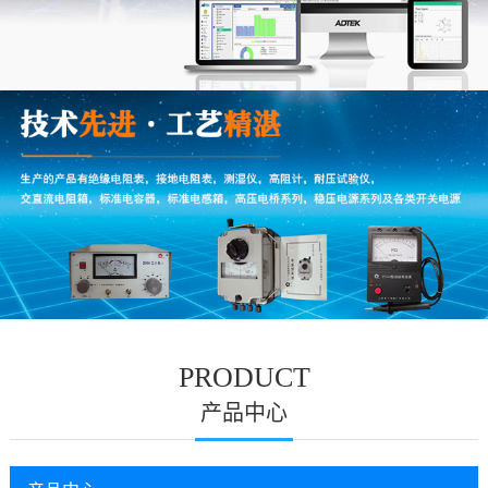
PRODUCT
产品中心