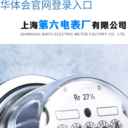
华体会官网登录入口