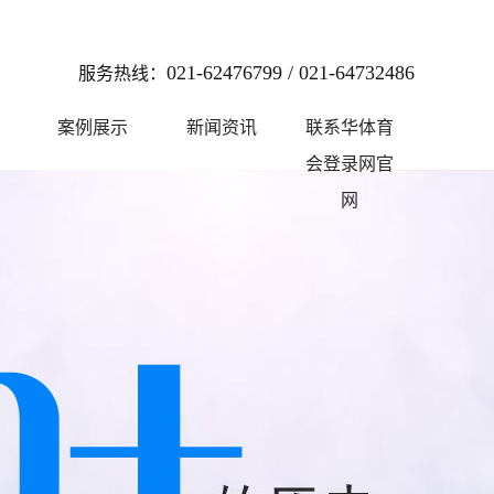
021-62476799 / 021-64732486
服务热线：
案例展示
新闻资讯
联系华体育
会登录网官
网