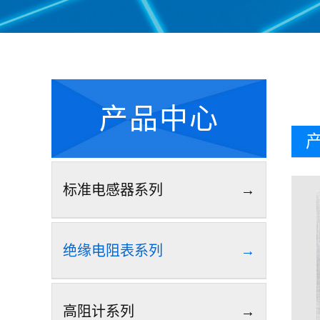
产品中心
标准电感器系列
→
绝缘电阻表系列
→
高阻计系列
→