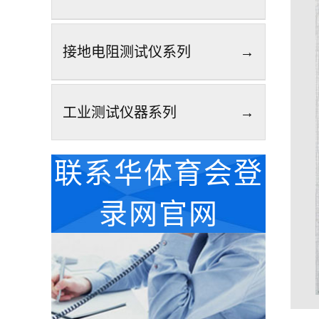
接地电阻测试仪系列
→
工业测试仪器系列
→
联系华体育会登
录网官网